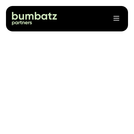
TOGETHER WE GROW.
Die All-in-One Lösung
Für Cannabis Social Clubs
Bumbatz partners bietet eine Rundum-
sorglos-Beratung für euren Cannabis Club:
Gründung – Software – Businessplan –
Anbaufläche.
Jetzt Partner werden
Vorteile entdecken